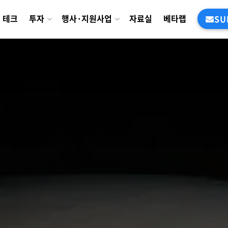
테크
투자
행사·지원사업
자료실
베타랩
SU