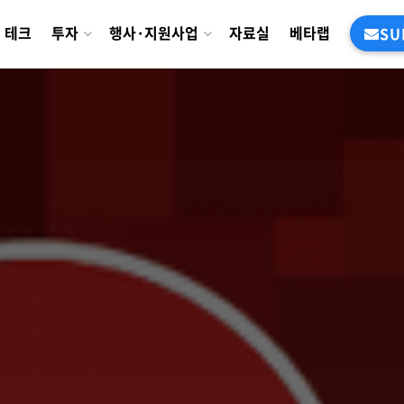
테크
투자
행사·지원사업
자료실
베타랩
SU