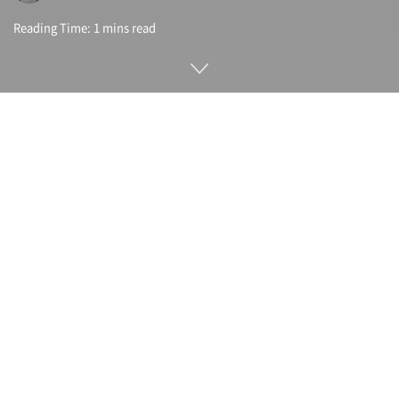
Reading Time: 1 mins read
2022년 말부터 트위터 블루에서 인증받은 배지를 누구나 살 수
있게 됐다. 이후 일론 머스크는 트위터 블루에서 사용자에게 광
고 수익을 배분할 것이라고 발언했지만 드디어 트위터 블루 사