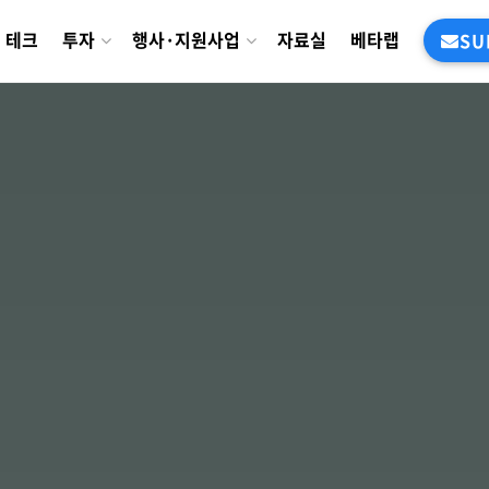
테크
투자
행사·지원사업
자료실
베타랩
SU