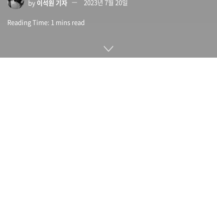
by
이석원 기자
2023년 7월 20일
Reading Time: 1 mins read
구글 AI 챗봇인 바드(Bard)가 EU를 포함한 많은 국가에서 정식
으로 이용 가능하게 됐다. 하지만 여전히 AI에 대한 경계심을 가
진 국가에서 접근할 수 있도록 구글이 상당한 노력을 기울인 것