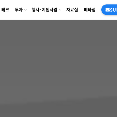
테크
투자
행사·지원사업
자료실
베타랩
SU