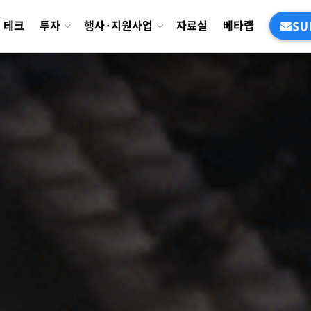
테크
투자
행사·지원사업
자료실
베타랩
SU