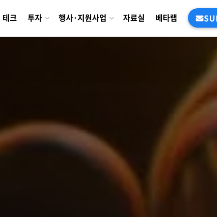
테크
투자
행사·지원사업
자료실
베타랩
SU