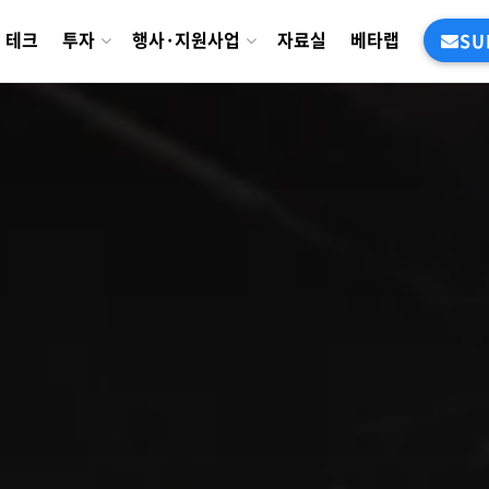
테크
투자
행사·지원사업
자료실
베타랩
SU