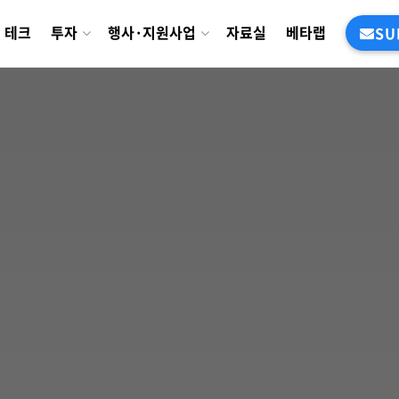
테크
투자
행사·지원사업
자료실
베타랩
SU