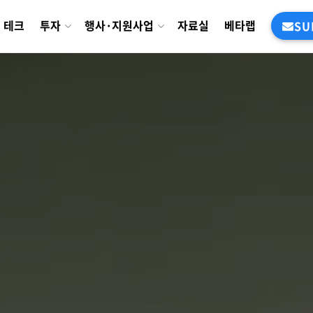
테크
투자
행사·지원사업
자료실
베타랩
SU