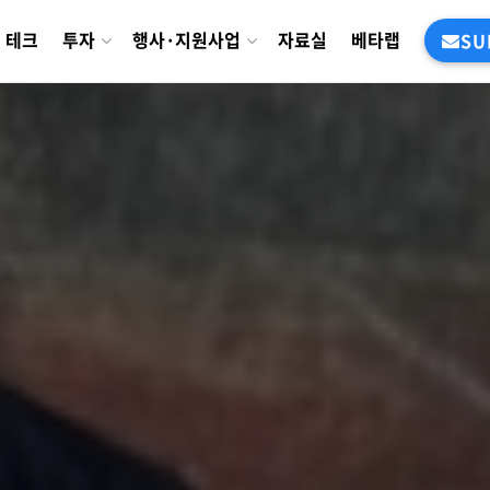
테크
투자
행사·지원사업
자료실
베타랩
SU