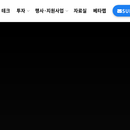
테크
투자
행사·지원사업
자료실
베타랩
SU