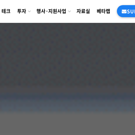
테크
투자
행사·지원사업
자료실
베타랩
SU