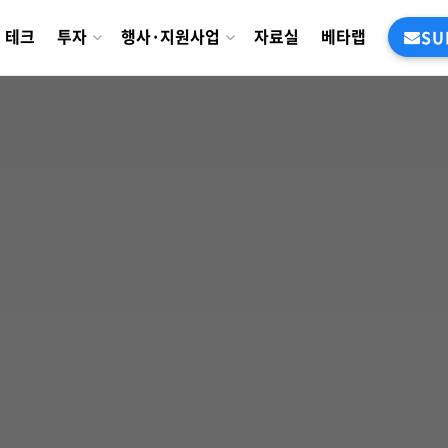
테크
투자
행사·지원사업
자료실
베타랩
SU