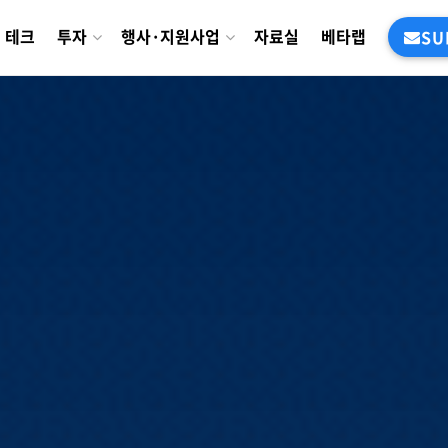
테크
투자
행사·지원사업
자료실
베타랩
SU