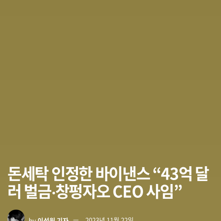
돈세탁 인정한 바이낸스 “43억 달
러 벌금‧창펑자오 CEO 사임”
by
이석원 기자
2023년 11월 22일