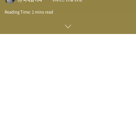
Reading Time: 1 mins read
암호화폐 거래소인 바이낸스(Binance)가 머니 론더링 대책을
게을리 한 은행 비밀법 위반을 인정하고 43억 달러 벌금 지불에
합의했다. 마찬가지로 CEO인 창펑자오도 유죄를 인정하고