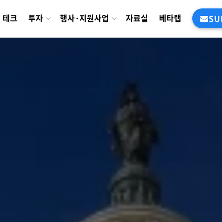
테크
투자
행사·지원사업
자료실
베타랩
SU