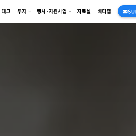
테크
투자
행사·지원사업
자료실
베타랩
SU