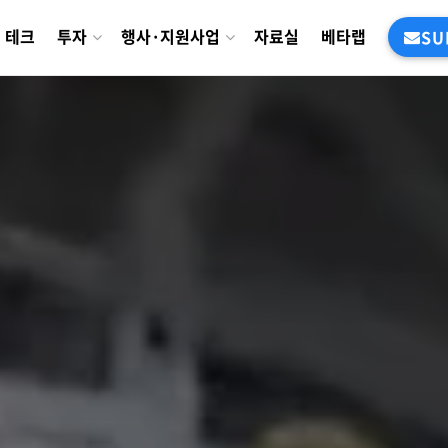
테크
투자
행사·지원사업
자료실
베타랩
SU