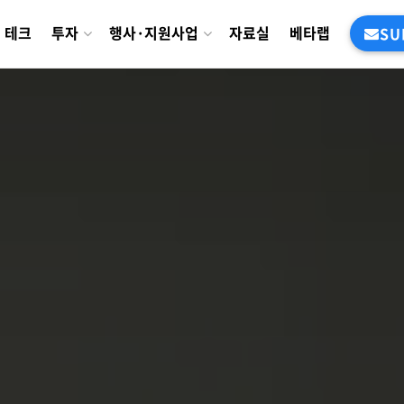
테크
투자
행사·지원사업
자료실
베타랩
SU