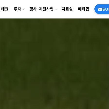
테크
투자
행사·지원사업
자료실
베타랩
SU