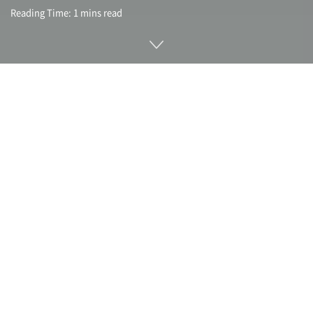
Reading Time: 1 mins read
스마트폰으로 SNS나 영상 사이트를 보고 있으면 순식간에 하
루가 지나가고 최근에는 가족이나 친구와 함께 보내는 시간이