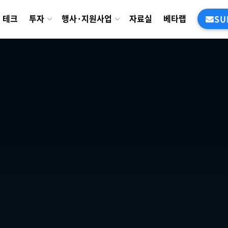
테크
투자
행사·지원사업
자료실
베타랩
SU