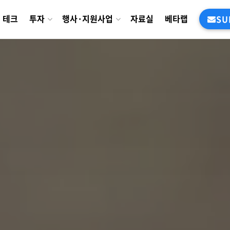
테크
투자
행사·지원사업
자료실
베타랩
SU