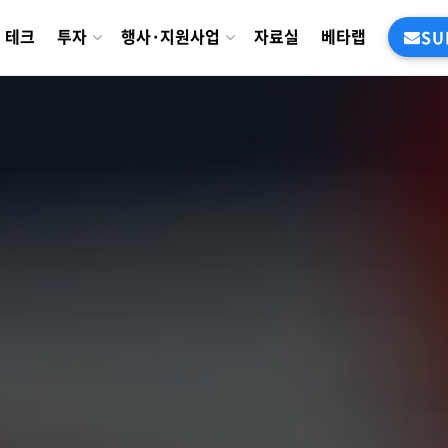
테크
투자
행사·지원사업
자료실
베타랩
SU