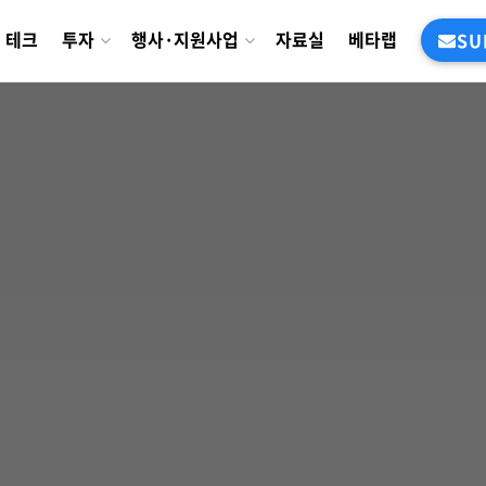
테크
투자
행사·지원사업
자료실
베타랩
SU