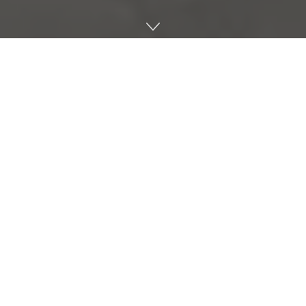
독일이나 프랑스, 영국에선 노동 시간 상한은 기본적으로 주 48
시간으로 되어 있다. 이와 같이 정해진 주에 40∼50시간이라는
숫자는 어디에서 온 것이며 어떤 역사로 이뤄졌을까.