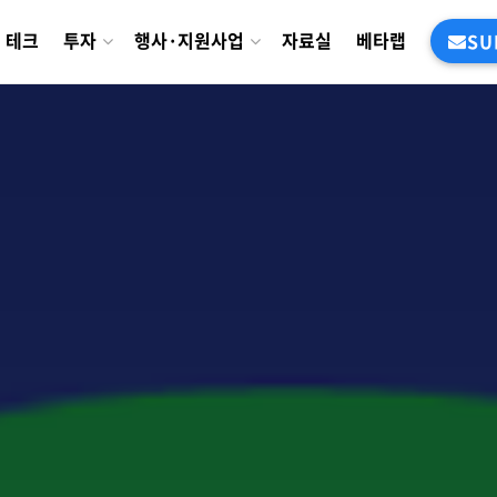
테크
투자
행사·지원사업
자료실
베타랩
SU