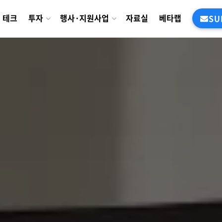
테크
투자
행사·지원사업
자료실
베타랩
SU