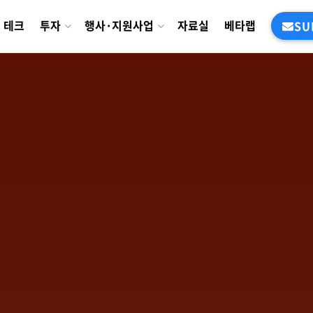
테크
투자
행사·지원사업
자료실
베타랩
SU