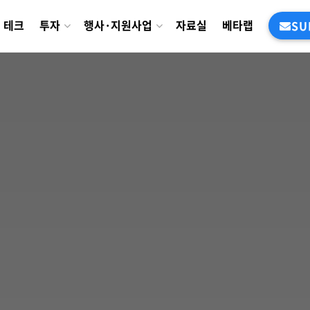
테크
투자
행사·지원사업
자료실
베타랩
SU