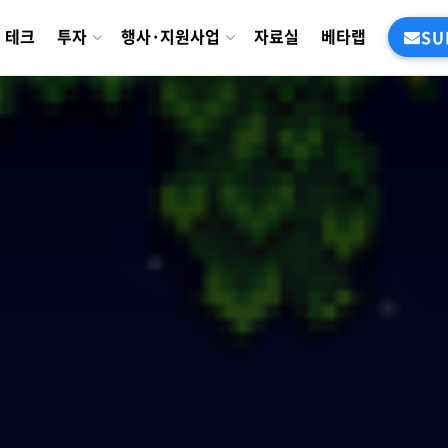
테크
투자
행사·지원사업
자료실
베타랩
SU