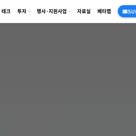
테크
투자
행사·지원사업
자료실
베타랩
SU