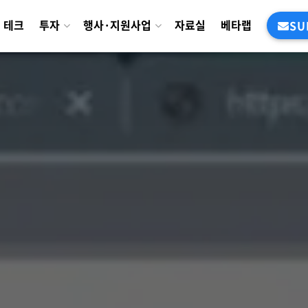
테크
투자
행사·지원사업
자료실
베타랩
SU