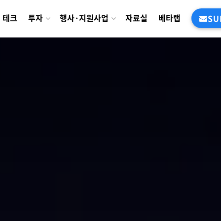
테크
투자
행사·지원사업
자료실
베타랩
SU