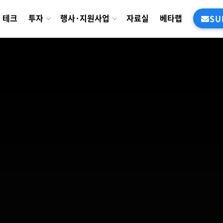
테크
투자
행사·지원사업
자료실
베타랩
SU