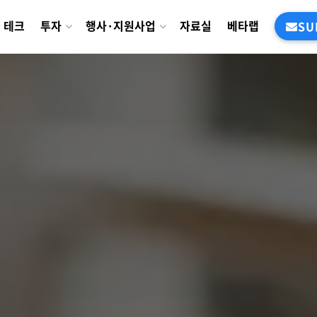
테크
투자
행사·지원사업
자료실
베타랩
SU