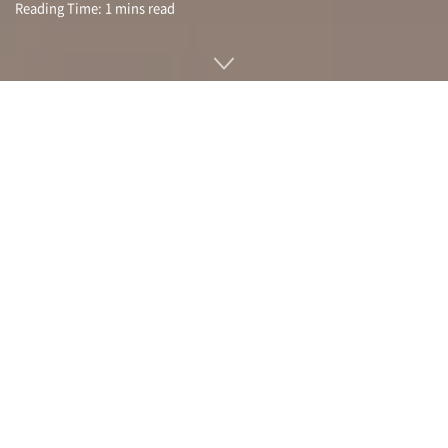
Reading Time: 1 mins read
과거에는 에너지 드링크 기업인 레드불이 F1 경기 촬영용으로
F1 레이싱카보다 빠른 드론을 만든 적이 있다. 당시 최고 속도는
350km/h로 세계 최고 속도였지만 2개월 만에 기록이 경신됐
다. 최고 속도 510km/h를 낼 수 있는 드론으로 기네스 공인 기