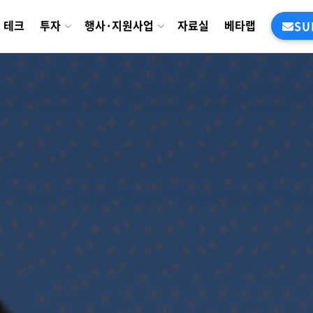
테크
투자
행사·지원사업
자료실
베타랩
SU