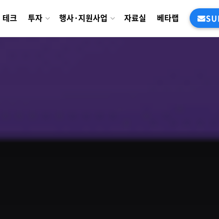
테크
투자
행사·지원사업
자료실
베타랩
SU