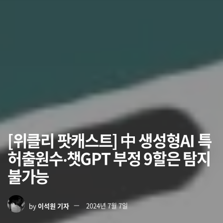
[위클리 팟캐스트] 中 생성형AI 특
허출원수‧챗GPT 부정 9할은 탐지
불가능
by
이석원 기자
2024년 7월 7일