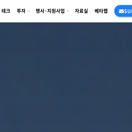
테크
투자
행사·지원사업
자료실
베타랩
SU