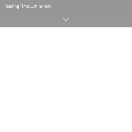
Reading Time: 1 mins read
7월 19일 베데스다게임스튜디오(Bethesda Game Studios)
직원이 노동조합을 결성했다고 발표했다. 베데스다게임스튜디
오는 베데스다 소프트웍스 산하 게임 개발 스튜디오로 엘더스크
롤스(The Elder Scrolls V: Skyrim), 폴아웃4(Fallout 4), 스타
필드(Starfield) 등 인기 게임을 개발해 온 실적이 있다.