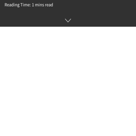
Reading Time: 1 mins read
지난 2월 말 한 차례 오픈AI를 고소했던 일론 머스크가 8월 들어
다시 오픈AI와 샘 알트만 CEO를 고소했다.
2월 말 일론 머스크는 자신이 주요 투자자 중 1명으로 설립에 관