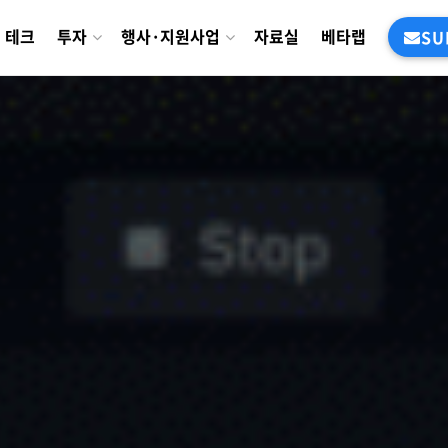
테크
투자
행사·지원사업
자료실
베타랩
SU