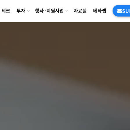
테크
투자
행사·지원사업
자료실
베타랩
SU