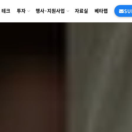
테크
투자
행사·지원사업
자료실
베타랩
SU