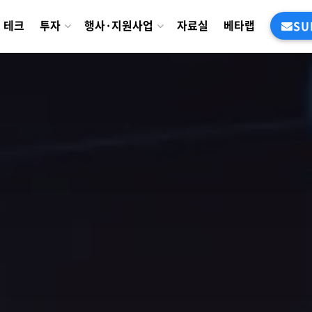
테크
투자
행사·지원사업
자료실
베타랩
SU