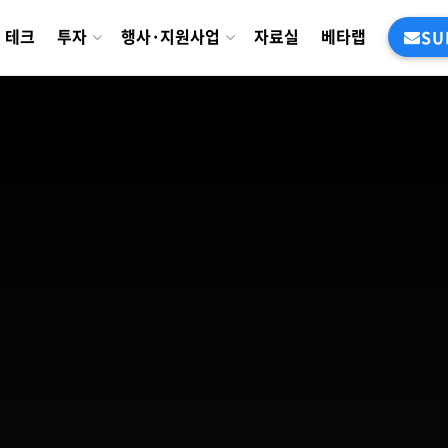
테크
투자
행사·지원사업
자료실
베타랩
SU